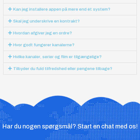
Kan jeg installere appen på mere end ét system?
Skal jeg underskrive en kontrakt?
Hvordan afgiver jeg en ordre?
Hvor godt fungerer kanalerne?
Hvilke kanaler, serier og film er tilgængelige?
Tilbyder du fuld tilfredshed eller pengene tilbage?
Har du nogen spørgsmål? Start en chat med os!