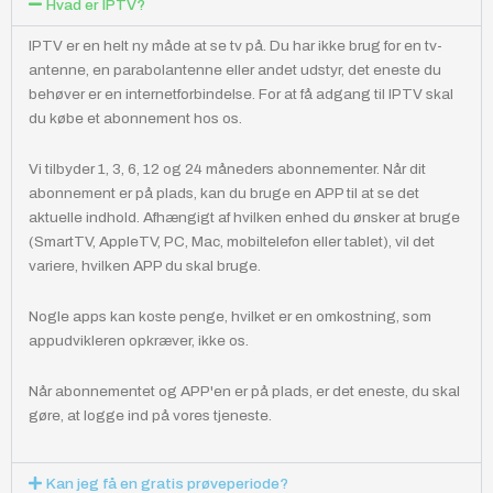
Hvad er IPTV?
IPTV er en helt ny måde at se tv på. Du har ikke brug for en tv-
antenne, en parabolantenne eller andet udstyr, det eneste du
behøver er en internetforbindelse. For at få adgang til IPTV skal
du købe et abonnement hos os.
Vi tilbyder 1, 3, 6, 12 og 24 måneders abonnementer. Når dit
abonnement er på plads, kan du bruge en APP til at se det
aktuelle indhold. Afhængigt af hvilken enhed du ønsker at bruge
(SmartTV, AppleTV, PC, Mac, mobiltelefon eller tablet), vil det
variere, hvilken APP du skal bruge.
Nogle apps kan koste penge, hvilket er en omkostning, som
appudvikleren opkræver, ikke os.
Når abonnementet og APP'en er på plads, er det eneste, du skal
gøre, at logge ind på vores tjeneste.
Kan jeg få en gratis prøveperiode?