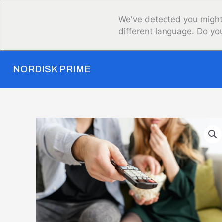
Gå
til
We've detected you might
indholdet
different language. Do yo
NORDISK PRIME