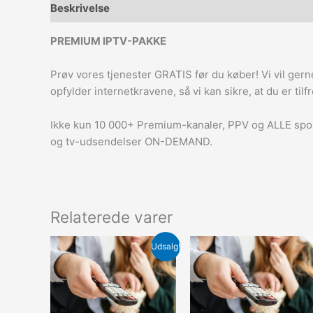
Beskrivelse
PREMIUM IPTV-PAKKE
Prøv vores tjenester GRATIS før du køber! Vi vil ger
opfylder internetkravene, så vi kan sikre, at du er ti
Ikke kun 10 000+ Premium-kanaler, PPV og ALLE sport
og tv-udsendelser ON-DEMAND.
Relaterede varer
Den
Den
Udsalg!
oprindelige
aktuelle
pris
pris
var:
er:
€165.00.
€130.00.