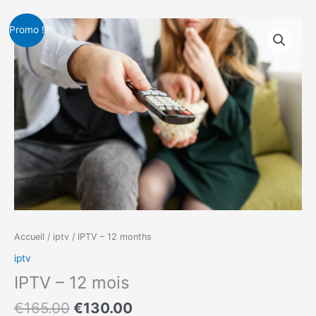
Le
Le
Promo !
prix
prix
initial
actuel
était :
est :
€165.00.
€130.00.
Accueil
/
iptv
/ IPTV – 12 months
iptv
IPTV – 12 mois
€
165.00
€
130.00