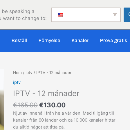
 be speaking a
u want to change to:
Beställ
Förnyelse
Kanaler
Prova gratis
Det
Det
Hem
/
iptv
/ IPTV - 12 månader
ursprungliga
nuvarande
iptv
priset
priset
IPTV - 12 månader
var:
är:
€165.00.
€130.00.
€
165.00
€
130.00
Njut av innehåll från hela världen. Med tillgång till
kanaler från 60 länder och ca 10 000 kanaler hittar
du alltid något att titta på.