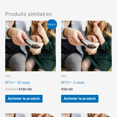
Produits similaires
Le
Le
Promo !
prix
prix
initial
actuel
était :
est :
€165.00.
€130.00.
iptv
iptv
IPTV – 12 mois
IPTV – 3 mois
€
165.00
€
130.00
€
50.00
Acheter le produit
Acheter le produit