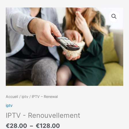
Plage
quantité
de
de
prix :
IPTV
€28.00
–
à
Renewal
€128.00
Accueil
/
iptv
/ IPTV – Renewal
iptv
IPTV - Renouvellement
€
28.00
–
€
128.00